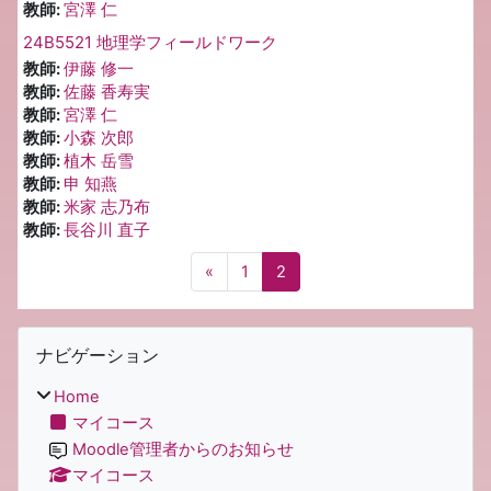
教師:
宮澤 仁
24B5521 地理学フィールドワーク
教師:
伊藤 修一
教師:
佐藤 香寿実
教師:
宮澤 仁
教師:
小森 次郎
教師:
植木 岳雪
教師:
申 知燕
教師:
米家 志乃布
教師:
長谷川 直子
前のページ
ページ 1
ページ 2
«
1
2
ナビゲーション をスキップする
ナビゲーション
Home
マイコース
Moodle管理者からのお知らせ
マイコース